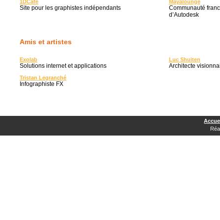
1DCafé
Mayalounge
Site pour les graphistes indépendants
Communauté franco
d’Autodesk
Amis et artistes
Exolab
Luc Shuiten
Solutions internet et applications
Architecte visionna
Tristan Legranché
Infographiste FX
Accue
Réal