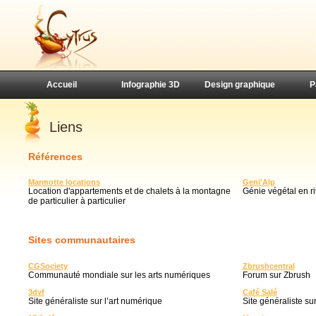
Accueil
Infographie 3D
Design graphique
P
Liens
Références
Marmotte locations
Geni'Alp
Location d'appartements et de chalets à la montagne
Génie végétal en r
de particulier à particulier
Sites communautaires
CGSociety
Zbrushcentral
Communauté mondiale sur les arts numériques
Forum sur Zbrush
3dvf
Café Salé
Site généraliste sur l’art numérique
Site généraliste su